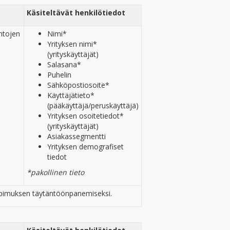
Käsiteltävät henkilötiedot
htojen
Nimi*
Yrityksen nimi*
(yrityskäyttäjät)
Salasana*
Puhelin
Sähköpostiosoite*
Käyttäjätieto*
(pääkäyttäjä/peruskäyttäjä)
Yrityksen osoitetiedot*
(yrityskäyttäjät)
Asiakassegmentti
Yrityksen demografiset
tiedot
*pakollinen tieto
sopimuksen täytäntöönpanemiseksi.