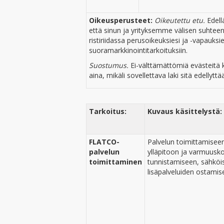
Oikeusperusteet:
Oikeutettu etu.
Edel
että sinun ja yrityksemme välisen suhteen 
ristiriidassa perusoikeuksiesi ja -vapauks
suoramarkkinointitarkoituksiin.
Suostumus.
Ei-välttämättömiä evästeitä
aina, mikäli sovellettava laki sitä edellyttä
Tarkoitus:
Kuvaus käsittelystä:
FLATCO-
Palvelun toimittamiseen 
palvelun
ylläpitoon ja varmuusko
toimittaminen
tunnistamiseen, sähköis
lisäpalveluiden ostamis