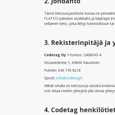
2. Johdanto
Tämä tietosuojaseloste kuvaa ne periaatt
FLATCO-palvelun asiakkaita ja käyttäjiä (ml
sellainen tieto, joka liittyy tunnistettuun 
3. Rekisterinpitäjä ja
Codetag Oy
Y-tunnus: 2468043-4
Vissavedentie 1, 69600 Kaustinen
Puhelin: 040 776 8218
Sposti:
info@codetag.fi
Mikäli sinulla on tietosuoja-asioita koskevi
voit ottaa meihin yhteyttä yllä olevia yhtey
4. Codetag henkilötiet