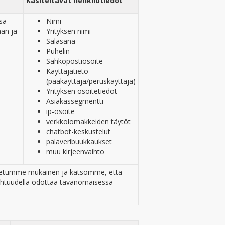
Käsiteltävät henkilötiedot
sa
Nimi
aan ja
Yrityksen nimi
Salasana
Puhelin
Sähköpostiosoite
Käyttäjätieto
(pääkäyttäjä/peruskäyttäjä)
Yrityksen osoitetiedot
Asiakassegmentti
ip-osoite
verkkolomakkeiden täytöt
chatbot-keskustelut
palaveribuukkaukset
muu kirjeenvaihto
tun etumme mukainen ja katsomme, että
 kohtuudella odottaa tavanomaisessa