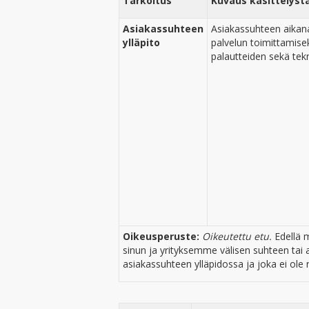
Tarkoitus
Kuvaus käsittelyst
Asiakassuhteen
Asiakassuhteen aikan
ylläpito
palvelun toimittamisek
palautteiden sekä tek
Oikeusperuste:
Oikeutettu etu.
Edellä 
sinun ja yrityksemme välisen suhteen tai 
asiakassuhteen ylläpidossa ja joka ei ole r