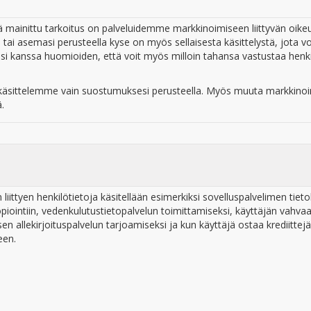
lä mainittu tarkoitus on palveluidemme markkinoimiseen liittyvän o
tai asemasi perusteella kyse on myös sellaisesta käsittelystä, jota vo
iesi kanssa huomioiden, että voit myös milloin tahansa vastustaa henki
 käsittelemme vain suostumuksesi perusteella. Myös muuta markkino
ä.
liittyen henkilötietoja käsitellään esimerkiksi sovelluspalvelimen tie
piointiin, vedenkulutustietopalvelun toimittamiseksi, käyttäjän vahva
en allekirjoituspalvelun tarjoamiseksi ja kun käyttäjä ostaa krediitte
een.