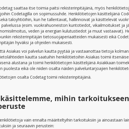
etag saattaa itse toimia paitsi rekisterinpitäjänä, myös henkilötietojen
, joihin Codetagilla on sopimussuhde. Henkilötietojen käsittelijänä C
 sekä taloyhtiöihin, kun he tallentavat, hallinnoivat ja käsittelevät vuo
oja palvelussa (esim. vuokrahuoneiston kuntotiedot, vikailmoitukset ja
anomisilmoitus, veden ja energian kulutustiedot ja muut vastaavat). Hen
kunkin rekisterinpitäjän tietosuojaperiaatteiden mukaisesti eikä Codet
inpitäjän hyväksi ja ohjeiden mukaisesti.
tä Asiakas voi palvelun kautta pyytää ja vastaanottaa tietoja kolmansi
tietolähteiden kautta saatuihin henkilötietoihin Asiakas toimii itsenäis
senä alustana ja toimii henkilötietojen käsittelijänä Asiakkaan toimek
 puolesta eikä ole niiden osalta näiden palveluntarjoajien henkilötieto
tietojen osalta Codetag toimii rekisterinpitäjänä.
a käsittelemme, mihin tarkoitukseen
peruste
ilötietoja vain ennalta määriteltyihin tarkoituksiin ja ainoastaan l
uksiin ja seuraavin perustein: