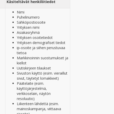
Käsiteltävät henkilötiedot
Nimi
Puhelinumero
Sähköpostiosoite
Yrityksen nimi
Asiakasryhmä
Yrityksen osoitetiedot
Yrityksen demografiset tiedot
ip-osoite ja siihen perustuvaa
tietoa
Markkinoinnin suostumukset ja
kiellot
Uutiskirjeen tilaukset
Sivuston käyttö (esim. vieraillut
sivut, täytetyt lomakkeet)
Päätelaite (esim.
käyttöjärjestelmä,
verkkoselain, näytön
resoluutio)
Liikenteen lähdettä (esim.
mainoskampanja, viittaava
sivusto)