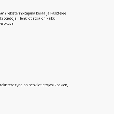
me
") rekisterinpitäjänä kerää ja käsittelee
ilötietoja. Henkilötietoa on kaikki
 valokuva.
 rekisteröitynä on henkilötietojasi koskien,