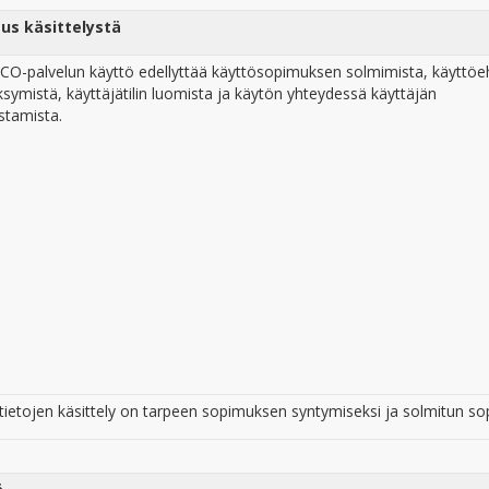
us käsittelystä
CO-palvelun käyttö edellyttää käyttösopimuksen solmimista, käyttöe
symistä, käyttäjätilin luomista ja käytön yhteydessä käyttäjän
stamista.
ietojen käsittely on tarpeen sopimuksen syntymiseksi ja solmitun 