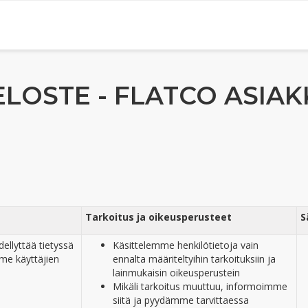
LOSTE - FLATCO ASIAK
Tarkoitus ja oikeusperusteet
S
ellyttää tietyssä
Käsittelemme henkilötietoja vain
me käyttäjien
ennalta määriteltyihin tarkoituksiin ja
lainmukaisin oikeusperustein
Mikäli tarkoitus muuttuu, informoimme
siitä ja pyydämme tarvittaessa