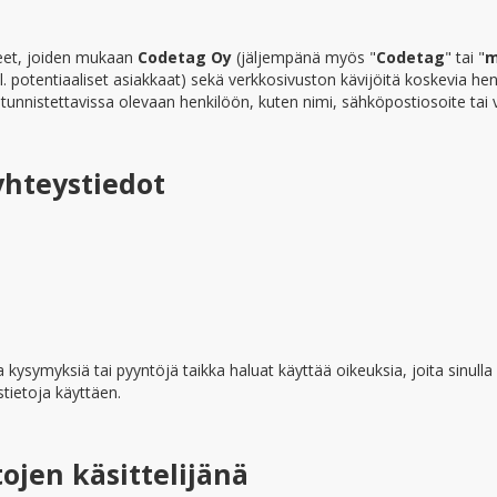
eet, joiden mukaan
Codetag Oy
(jäljempänä myös "
Codetag
" tai "
. potentiaaliset asiakkaat) sekä verkkosivuston kävijöitä koskevia henk
tai tunnistettavissa olevaan henkilöön, kuten nimi, sähköpostiosoite tai
 yhteystiedot
a kysymyksiä tai pyyntöjä taikka haluat käyttää oikeuksia, joita sinulla
stietoja käyttäen.
ojen käsittelijänä