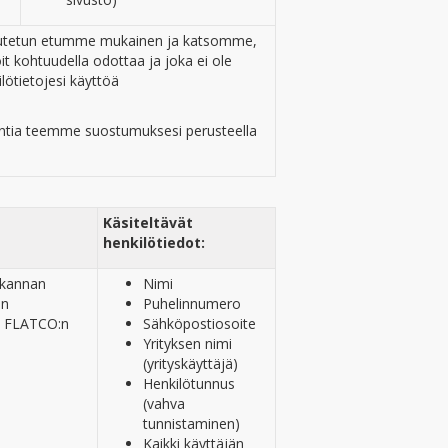
ikeutetun etumme mukainen ja katsomme,
it kohtuudella odottaa ja joka ei ole
lötietojesi käyttöä
intia teemme suostumuksesi perusteella
Käsiteltävät
henkilötiedot:
tokannan
Nimi
an
Puhelinnumero
jä FLATCO:n
Sähköpostiosoite
Yrityksen nimi
(yrityskäyttäjä)
Henkilötunnus
(vahva
tunnistaminen)
Kaikki käyttäjän