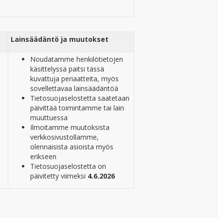
Lainsäädäntö ja muutokset
Noudatamme henkilötietojen
käsittelyssä paitsi tässä
kuvattuja periaatteita, myös
sovellettavaa lainsäädäntöä
Tietosuojaselostetta saatetaan
päivittää toimintamme tai lain
muuttuessa
Ilmoitamme muutoksista
verkkosivustollamme,
olennaisista asioista myös
erikseen
Tietosuojaselostetta on
päivitetty viimeksi
4.6.2026