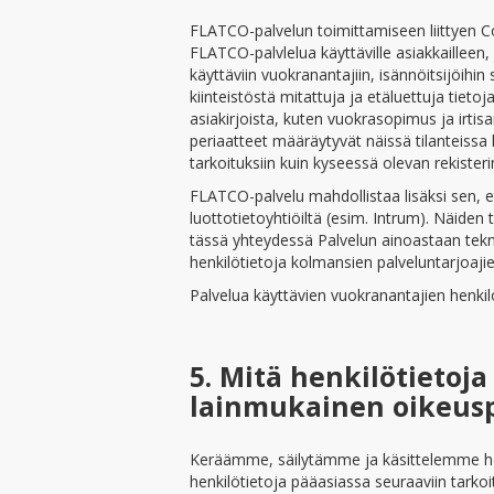
FLATCO-palvelun toimittamiseen liittyen Cod
FLATCO-palvlelua käyttäville asiakkailleen
käyttäviin vuokranantajiin, isännöitsijöihin
kiinteistöstä mitattuja ja etäluettuja tiet
asiakirjoista, kuten vuokrasopimus ja irtis
periaatteet määräytyvät näissä tilanteissa 
tarkoituksiin kuin kyseessä olevan rekister
FLATCO-palvelu mahdollistaa lisäksi sen, et
luottotietoyhtiöiltä (esim. Intrum). Näiden 
tässä yhteydessä Palvelun ainoastaan tekni
henkilötietoja kolmansien palveluntarjoajien
Palvelua käyttävien vuokranantajien henkilö
5. Mitä henkilötietoj
lainmukainen oikeus
Keräämme, säilytämme ja käsittelemme henk
henkilötietoja pääasiassa seuraaviin tarkoit