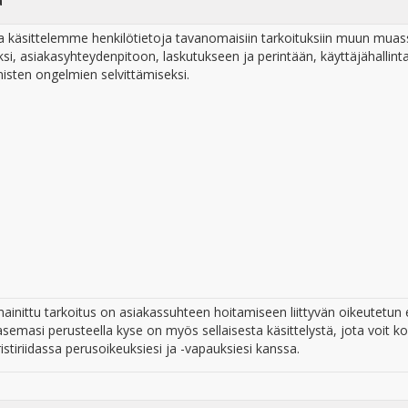
ä
a käsittelemme henkilötietoja tavanomaisiin tarkoituksiin muun muas
si, asiakasyhteydenpitoon, laskutukseen ja perintään, käyttäjähallint
nisten ongelmien selvittämiseksi.
mainittu tarkoitus on asiakassuhteen hoitamiseen liittyvän oikeute
asemasi perusteella kyse on myös sellaisesta käsittelystä, jota voit
istiriidassa perusoikeuksiesi ja -vapauksiesi kanssa.