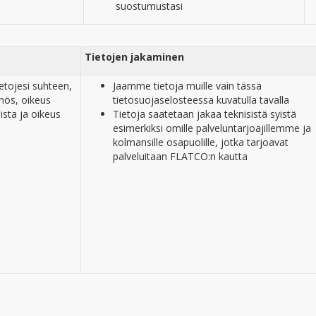
suostumustasi
Tietojen jakaminen
ietojesi suhteen,
Jaamme tietoja muille vain tässä
nnös, oikeus
tietosuojaselosteessa kuvatulla tavalla
ista ja oikeus
Tietoja saatetaan jakaa teknisistä syistä
esimerkiksi omille palveluntarjoajillemme ja
kolmansille osapuolille, jotka tarjoavat
palveluitaan FLATCO:n kautta