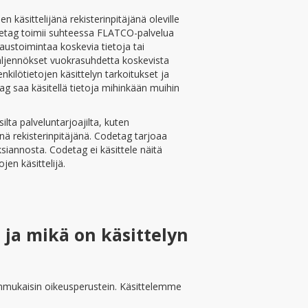
 käsittelijänä rekisterinpitäjänä oleville
odetag toimii suhteessa FLATCO-palvelua
kraustoimintaa koskevia tietoja tai
 jäljennökset vuokrasuhdetta koskevista
kilötietojen käsittelyn tarkoitukset ja
ag saa käsitellä tietoja mihinkään muihin
lta palveluntarjoajilta, kuten
enä rekisterinpitäjänä. Codetag tarjoaa
siannosta. Codetag ei käsittele näitä
jen käsittelijä.
 ja mikä on käsittelyn
ainmukaisin oikeusperustein. Käsittelemme